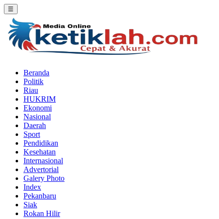
☰
Beranda
Politik
Riau
HUKRIM
Ekonomi
Nasional
Daerah
Sport
Pendidikan
Kesehatan
Internasional
Advertorial
Galery Photo
Index
Pekanbaru
Siak
Rokan Hilir