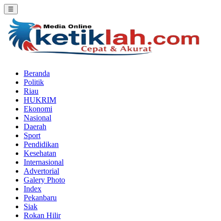
☰
Beranda
Politik
Riau
HUKRIM
Ekonomi
Nasional
Daerah
Sport
Pendidikan
Kesehatan
Internasional
Advertorial
Galery Photo
Index
Pekanbaru
Siak
Rokan Hilir