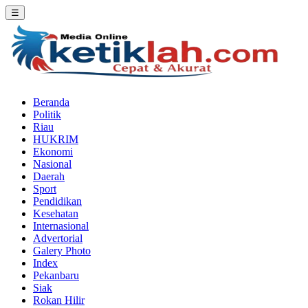
☰
Beranda
Politik
Riau
HUKRIM
Ekonomi
Nasional
Daerah
Sport
Pendidikan
Kesehatan
Internasional
Advertorial
Galery Photo
Index
Pekanbaru
Siak
Rokan Hilir