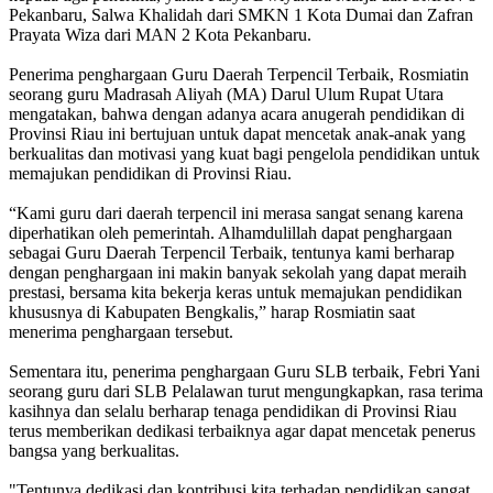
Pekanbaru, Salwa Khalidah dari SMKN 1 Kota Dumai dan Zafran
Prayata Wiza dari MAN 2 Kota Pekanbaru.
Penerima penghargaan Guru Daerah Terpencil Terbaik, Rosmiatin
seorang guru Madrasah Aliyah (MA) Darul Ulum Rupat Utara
mengatakan, bahwa dengan adanya acara anugerah pendidikan di
Provinsi Riau ini bertujuan untuk dapat mencetak anak-anak yang
berkualitas dan motivasi yang kuat bagi pengelola pendidikan untuk
memajukan pendidikan di Provinsi Riau.
“Kami guru dari daerah terpencil ini merasa sangat senang karena
diperhatikan oleh pemerintah. Alhamdulillah dapat penghargaan
sebagai Guru Daerah Terpencil Terbaik, tentunya kami berharap
dengan penghargaan ini makin banyak sekolah yang dapat meraih
prestasi, bersama kita bekerja keras untuk memajukan pendidikan
khususnya di Kabupaten Bengkalis,” harap Rosmiatin saat
menerima penghargaan tersebut.
Sementara itu, penerima penghargaan Guru SLB terbaik, Febri Yani
seorang guru dari SLB Pelalawan turut mengungkapkan, rasa terima
kasihnya dan selalu berharap tenaga pendidikan di Provinsi Riau
terus memberikan dedikasi terbaiknya agar dapat mencetak penerus
bangsa yang berkualitas.
"Tentunya dedikasi dan kontribusi kita terhadap pendidikan sangat