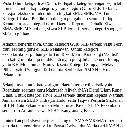
Pada Tahun ketiga di 2026 ini, terdapat 7 kategori dengan sejumlah
nominasi untuk tiap kategori, yakni kategori Guru SLB Terbaik,
kategori ekstrakurikuler pilihan tingkat SMA/SMK/MA dan
Kategori Tokoh Pendidikan dengan pengabdian seumur hidup.
Kemudian, ada kategori Guru Daerab Terpencil Terbaik, Siwa
SMA/SMK/MA terbaik, siswa SLB terbaik, serta kategori sanggar
Melayu pilihan.
Adapun penerimanya, untuk kategori Guru SLB terbaik yaitu Febri
Yani seorang guru di SLB Pelalawan. Untuk kategori
ekstrakurikuler pilihan yaitu Tim Riset Man I Kuansing (Mantist)
dan kategori tokoh pendidikan dengan pengabdian seumur hidup,
yaitu KH Muhammad Mursyid, serta Kategori Sanggar Melayu
Pilihan yakni Sanggar Tari Gelora Seni 9 dari SMAN 9 Kota
Pekanbaru.
Selanjutnya, untuk kategori guru daerah terpencil terbaik yakni
Rosmiatin seorang guru Madrasah Aliyah (MA) Darul Ulum Rupat
Utara. Untuk kategori siswa SLB terbaik diberikan kepada Wardatul
Jannah siswa SLBN Indragiri Hulu, serta Taqwa Permata Sholehah
SLBN Kota Pekanbaru dan Muhammad Kevin SLBN Pekanbaru
serta Tora Arifandi siswa SLBN Bangkinang Kota.
Untuk kategori siswa berprestasi tingkat SMA/SMK/MA diberikan
kepada tiga penerima, yakni Pasya Dwiyandra Marja dari SMAN 8