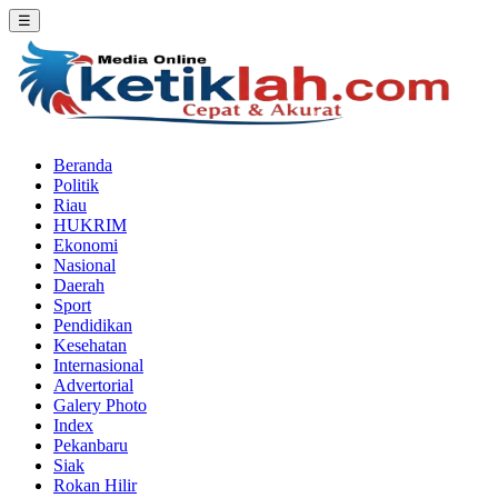
☰
Beranda
Politik
Riau
HUKRIM
Ekonomi
Nasional
Daerah
Sport
Pendidikan
Kesehatan
Internasional
Advertorial
Galery Photo
Index
Pekanbaru
Siak
Rokan Hilir