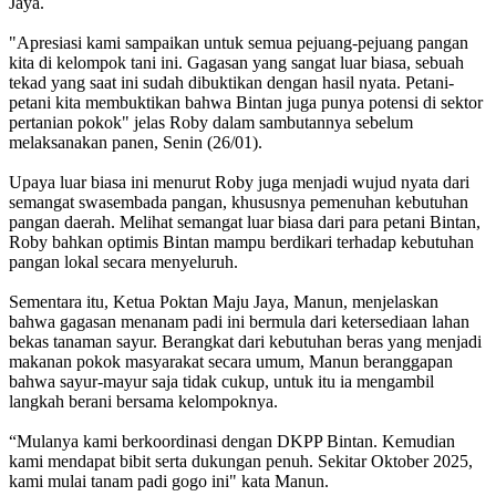
Jaya.
"Apresiasi kami sampaikan untuk semua pejuang-pejuang pangan
kita di kelompok tani ini. Gagasan yang sangat luar biasa, sebuah
tekad yang saat ini sudah dibuktikan dengan hasil nyata. Petani-
petani kita membuktikan bahwa Bintan juga punya potensi di sektor
pertanian pokok" jelas Roby dalam sambutannya sebelum
melaksanakan panen, Senin (26/01).
Upaya luar biasa ini menurut Roby juga menjadi wujud nyata dari
semangat swasembada pangan, khususnya pemenuhan kebutuhan
pangan daerah. Melihat semangat luar biasa dari para petani Bintan,
Roby bahkan optimis Bintan mampu berdikari terhadap kebutuhan
pangan lokal secara menyeluruh.
Sementara itu, Ketua Poktan Maju Jaya, Manun, menjelaskan
bahwa gagasan menanam padi ini bermula dari ketersediaan lahan
bekas tanaman sayur. Berangkat dari kebutuhan beras yang menjadi
makanan pokok masyarakat secara umum, Manun beranggapan
bahwa sayur-mayur saja tidak cukup, untuk itu ia mengambil
langkah berani bersama kelompoknya.
“Mulanya kami berkoordinasi dengan DKPP Bintan. Kemudian
kami mendapat bibit serta dukungan penuh. Sekitar Oktober 2025,
kami mulai tanam padi gogo ini" kata Manun.