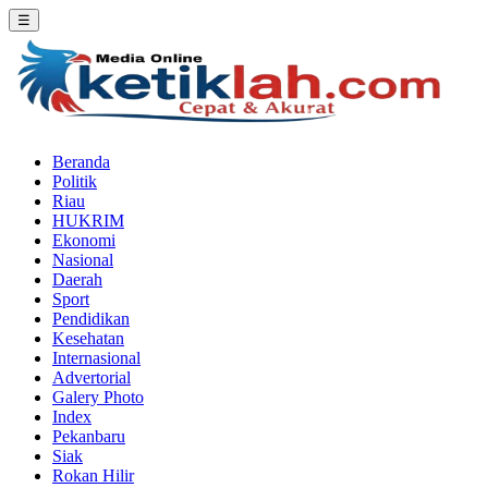
☰
Beranda
Politik
Riau
HUKRIM
Ekonomi
Nasional
Daerah
Sport
Pendidikan
Kesehatan
Internasional
Advertorial
Galery Photo
Index
Pekanbaru
Siak
Rokan Hilir