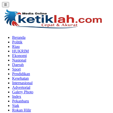
☰
Beranda
Politik
Riau
HUKRIM
Ekonomi
Nasional
Daerah
Sport
Pendidikan
Kesehatan
Internasional
Advertorial
Galery Photo
Index
Pekanbaru
Siak
Rokan Hilir