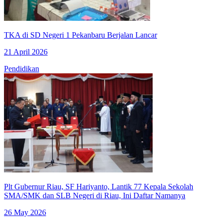
TKA di SD Negeri 1 Pekanbaru Berjalan Lancar
21 April 2026
Pendidikan
Plt Gubernur Riau, SF Hariyanto, Lantik 77 Kepala Sekolah
SMA/SMK dan SLB Negeri di Riau, Ini Daftar Namanya
26 May 2026