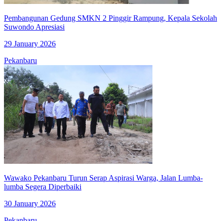
Pembangunan Gedung SMKN 2 Pinggir Rampung, Kepala Sekolah
Suwondo Apresiasi
29 January 2026
Pekanbaru
Wawako Pekanbaru Turun Serap Aspirasi Warga, Jalan Lumba-
lumba Segera Diperbaiki
30 January 2026
Pekanbaru