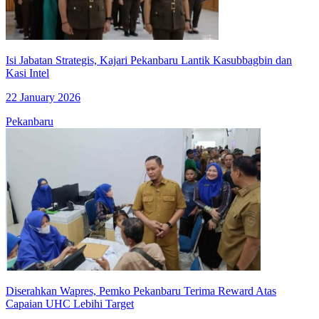
Isi Jabatan Strategis, Kajari Pekanbaru Lantik Kasubbagbin dan
Kasi Intel
22 January 2026
Pekanbaru
Diserahkan Wapres, Pemko Pekanbaru Terima Reward Atas
Capaian UHC Lebihi Target