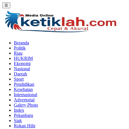
☰
Beranda
Politik
Riau
HUKRIM
Ekonomi
Nasional
Daerah
Sport
Pendidikan
Kesehatan
Internasional
Advertorial
Galery Photo
Index
Pekanbaru
Siak
Rokan Hilir