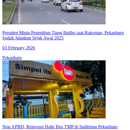
Presiden Minta Penertiban Tiang Baliho saat Rakornas, Pekanbaru
Sudah Jalankan Sejak Awal 2025
03 February 2026
Pekanbaru
Non APBD, Renovasi Halte Bus TMP di Sudirman Pekanbaru