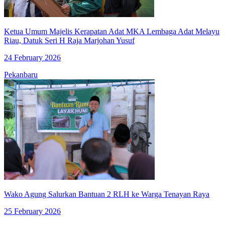
Ketua Umum Majelis Kerapatan Adat MKA Lembaga Adat Melayu
Riau, Datuk Seri H Raja Marjohan Yusuf
24 February 2026
Pekanbaru
Wako Agung Salurkan Bantuan 2 RLH ke Warga Tenayan Raya
25 February 2026