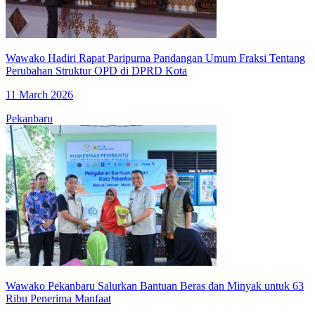
Wawako Hadiri Rapat Paripurna Pandangan Umum Fraksi Tentang
Perubahan Struktur OPD di DPRD Kota
11 March 2026
Pekanbaru
Wawako Pekanbaru Salurkan Bantuan Beras dan Minyak untuk 63
Ribu Penerima Manfaat