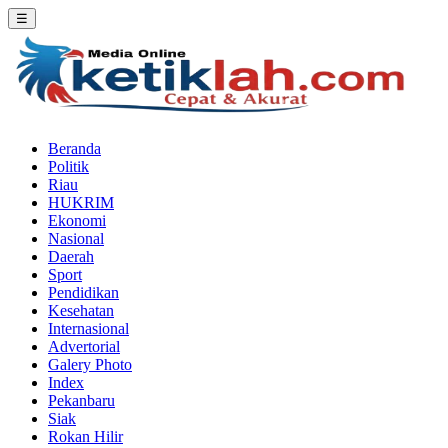
☰
Beranda
Politik
Riau
HUKRIM
Ekonomi
Nasional
Daerah
Sport
Pendidikan
Kesehatan
Internasional
Advertorial
Galery Photo
Index
Pekanbaru
Siak
Rokan Hilir