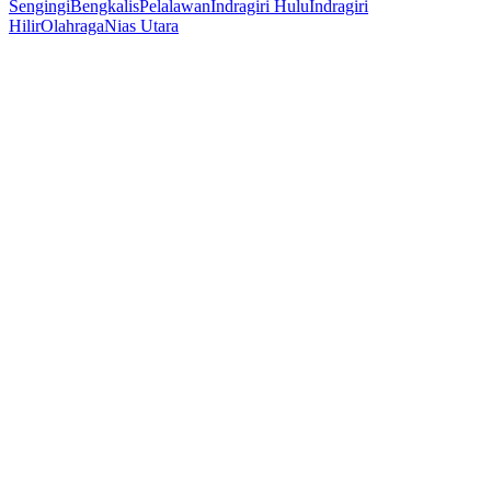
Sengingi
Bengkalis
Pelalawan
Indragiri Hulu
Indragiri
Hilir
Olahraga
Nias Utara