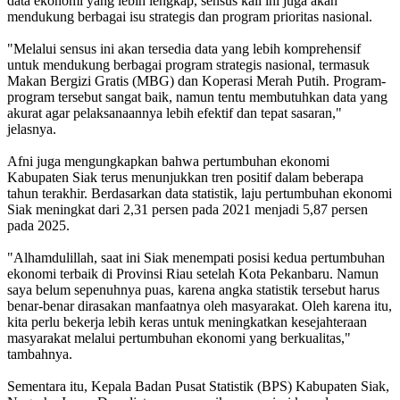
data ekonomi yang lebih lengkap, sensus kali ini juga akan
mendukung berbagai isu strategis dan program prioritas nasional.
"Melalui sensus ini akan tersedia data yang lebih komprehensif
untuk mendukung berbagai program strategis nasional, termasuk
Makan Bergizi Gratis (MBG) dan Koperasi Merah Putih. Program-
program tersebut sangat baik, namun tentu membutuhkan data yang
akurat agar pelaksanaannya lebih efektif dan tepat sasaran,"
jelasnya.
Afni juga mengungkapkan bahwa pertumbuhan ekonomi
Kabupaten Siak terus menunjukkan tren positif dalam beberapa
tahun terakhir. Berdasarkan data statistik, laju pertumbuhan ekonomi
Siak meningkat dari 2,31 persen pada 2021 menjadi 5,87 persen
pada 2025.
"Alhamdulillah, saat ini Siak menempati posisi kedua pertumbuhan
ekonomi terbaik di Provinsi Riau setelah Kota Pekanbaru. Namun
saya belum sepenuhnya puas, karena angka statistik tersebut harus
benar-benar dirasakan manfaatnya oleh masyarakat. Oleh karena itu,
kita perlu bekerja lebih keras untuk meningkatkan kesejahteraan
masyarakat melalui pertumbuhan ekonomi yang berkualitas,"
tambahnya.
Sementara itu, Kepala Badan Pusat Statistik (BPS) Kabupaten Siak,