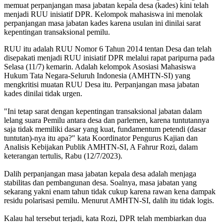
memuat perpanjangan masa jabatan kepala desa (kades) kini telah
menjadi RUU inisiatif DPR. Kelompok mahasiswa ini menolak
perpanjangan masa jabatan kades karena usulan ini dinilai sarat
kepentingan transaksional pemilu.
RUU itu adalah RUU Nomor 6 Tahun 2014 tentan Desa dan telah
disepakati menjadi RUU inisiatif DPR melalui rapat paripurna pada
Selasa (11/7) kemarin. Adalah kelompok Asosiasi Mahasiswa
Hukum Tata Negara-Seluruh Indonesia (AMHTN-SI) yang
mengkritisi muatan RUU Desa itu. Perpanjangan masa jabatan
kades dinilai tidak urgen.
"Ini tetap sarat dengan kepentingan transaksional jabatan dalam
lelang suara Pemilu antara desa dan parlemen, karena tuntutannya
saja tidak memiliki dasar yang kuat, fundamentum petendi (dasar
tuntutan)-nya itu apa?" kata Koordinator Pengurus Kajian dan
Analisis Kebijakan Publik AMHTN-SI, A Fahrur Rozi, dalam
keterangan tertulis, Rabu (12/7/2023).
Dalih perpanjangan masa jabatan kepala desa adalah menjaga
stabilitas dan pembangunan desa. Soalnya, masa jabatan yang
sekarang yakni enam tahun tidak cukup karena rawan kena dampak
residu polarisasi pemilu. Menurut AMHTN-SI, dalih itu tidak logis.
Kalau hal tersebut terjadi, kata Rozi, DPR telah membiarkan dua