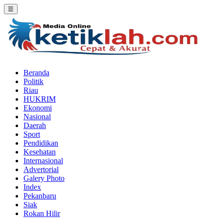
☰
Beranda
Politik
Riau
HUKRIM
Ekonomi
Nasional
Daerah
Sport
Pendidikan
Kesehatan
Internasional
Advertorial
Galery Photo
Index
Pekanbaru
Siak
Rokan Hilir