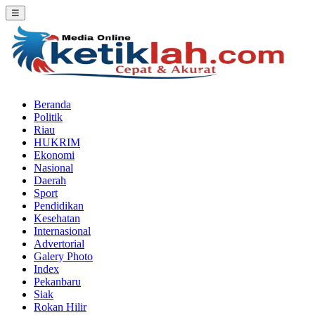
☰
Beranda
Politik
Riau
HUKRIM
Ekonomi
Nasional
Daerah
Sport
Pendidikan
Kesehatan
Internasional
Advertorial
Galery Photo
Index
Pekanbaru
Siak
Rokan Hilir