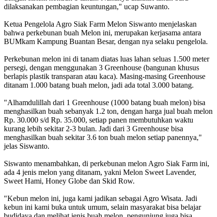
dilaksanakan pembagian keuntungan," ucap Suwanto.
Ketua Pengelola Agro Siak Farm Melon Siswanto menjelaskan
bahwa perkebunan buah Melon ini, merupakan kerjasama antara
BUMkam Kampung Buantan Besar, dengan nya selaku pengelola.
Perkebunan melon ini di tanam diatas luas lahan seluas 1.500 meter
persegi, dengan menggunakan 3 Greenhouse (bangunan khusus
berlapis plastik transparan atau kaca). Masing-masing Greenhouse
ditanam 1.000 batang buah melon, jadi ada total 3.000 batang.
"Alhamdulillah dari 1 Greenhouse (1000 batang buah melon) bisa
menghasilkan buah sebanyak 1.2 ton, dengan harga jual buah melon
Rp. 30.000 s/d Rp. 35.000, setiap panen membutuhkan waktu
kurang lebih sekitar 2-3 bulan. Jadi dari 3 Greenhouse bisa
menghasilkan buah sekitar 3.6 ton buah melon setiap panennya,"
jelas Siswanto.
Siswanto menambahkan, di perkebunan melon Agro Siak Farm ini,
ada 4 jenis melon yang ditanam, yakni Melon Sweet Lavender,
Sweet Hami, Honey Globe dan Skid Row.
"Kebun melon ini, juga kami jadikan sebagai Agro Wisata. Jadi
kebun ini kami buka untuk umum, selain masyarakat bisa belajar
budidaya dan melihat jenis buah melon, pengunjung juga bisa